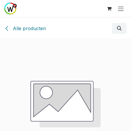
Overslaan naar inhoud
Alle producten