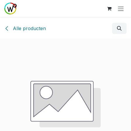
Overslaan naar inhoud
Alle producten