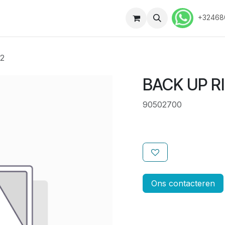
ussen
Contact
Vacatures
+32468
x2
BACK UP RI
90502700
Ons contacteren