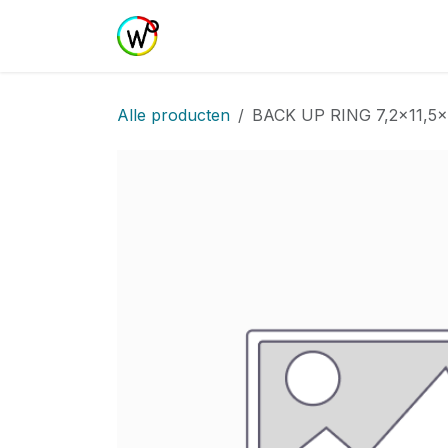
Overslaan naar inhoud
Home
Shop
Realisaties
Curs
Alle producten
BACK UP RING 7,2x11,5