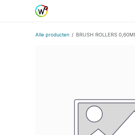
Overslaan naar inhoud
Home
Shop
Realisaties
Curs
Alle producten
BRUSH ROLLERS 0,60M