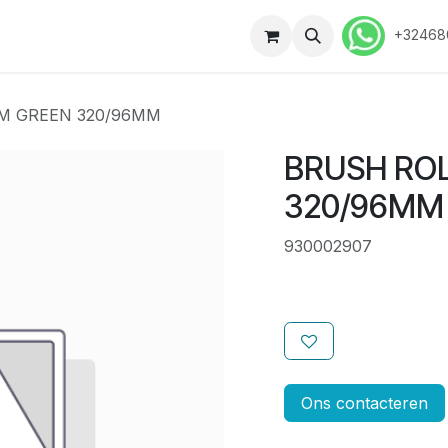
ussen
Contact
Vacatures
+32468
M GREEN 320/96MM
BRUSH RO
320/96MM
930002907
Ons contacteren