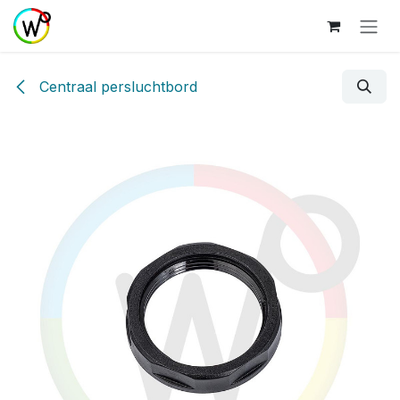
Overslaan naar inhoud
Centraal persluchtbord