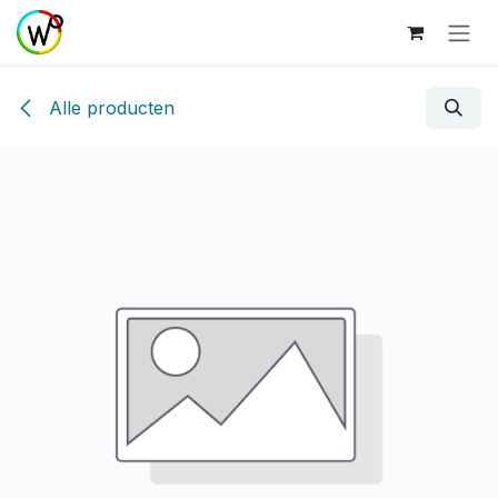
Overslaan naar inhoud
Alle producten