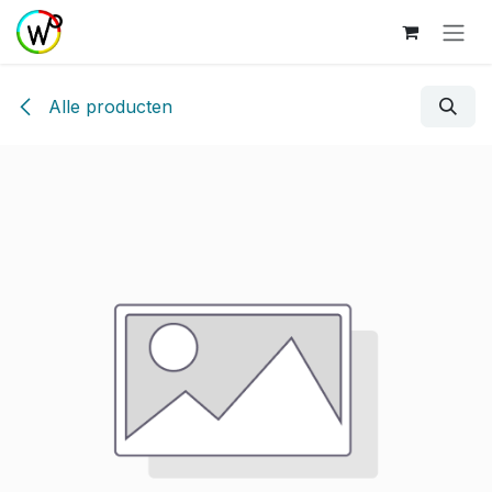
Overslaan naar inhoud
Alle producten