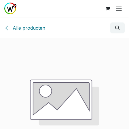
Overslaan naar inhoud
Alle producten