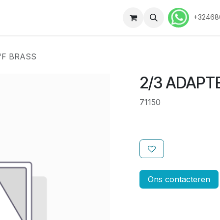
ussen
Contact
Vacatures
+32468
"F BRASS
2/3 ADAPT
71150
Ons contacteren