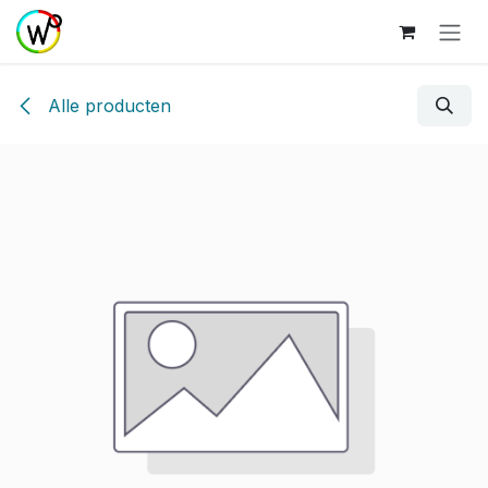
Overslaan naar inhoud
Alle producten